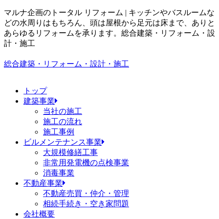
マルナ企画のトータル リフォーム | キッチンやバスルームな
どの水周りはもちろん、頭は屋根から足元は床まで、ありと
あらゆるリフォームを承ります。
総合建築・リフォーム・設
計・施工
総合建築・リフォーム・設計・施工
トップ
建築事業
当社の施工
施工の流れ
施工事例
ビルメンテナンス事業
大規模修繕工事
非常用発電機の点検事業
消毒事業
不動産事業
不動産売買・仲介・管理
相続手続き・空き家問題
会社概要