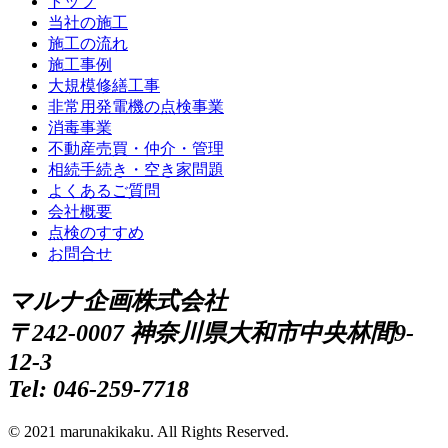
トップ
当社の施工
施工の流れ
施工事例
大規模修繕工事
非常用発電機の点検事業
消毒事業
不動産売買・仲介・管理
相続手続き・空き家問題
よくあるご質問
会社概要
点検のすすめ
お問合せ
マルナ企画株式会社
〒242-0007 神奈川県大和市中央林間9-
12-3
Tel: 046-259-7718
© 2021 marunakikaku. All Rights Reserved.