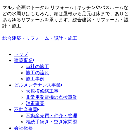
マルナ企画のトータル リフォーム | キッチンやバスルームな
どの水周りはもちろん、頭は屋根から足元は床まで、ありと
あらゆるリフォームを承ります。
総合建築・リフォーム・設
計・施工
総合建築・リフォーム・設計・施工
トップ
建築事業
当社の施工
施工の流れ
施工事例
ビルメンテナンス事業
大規模修繕工事
非常用発電機の点検事業
消毒事業
不動産事業
不動産売買・仲介・管理
相続手続き・空き家問題
会社概要