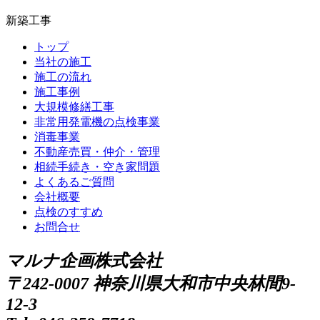
新築工事
トップ
当社の施工
施工の流れ
施工事例
大規模修繕工事
非常用発電機の点検事業
消毒事業
不動産売買・仲介・管理
相続手続き・空き家問題
よくあるご質問
会社概要
点検のすすめ
お問合せ
マルナ企画株式会社
〒242-0007 神奈川県大和市中央林間9-
12-3