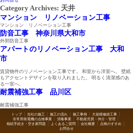
Category Archives:
天井
マンション リノベーション工事
マンション リノベーション工事
防音工事 神奈川県大和市
外郭防音工事
アパートのリノベーション工事 大和
市
賃貸物件のリノベーション工事です。 和室から洋室へ。 壁紙
もアクセントデザインを取り入れました。 明るく清潔感のあ
る一室へ。
耐震補強工事 品川区
耐震補強工事
トップ
当社の施工
施工の流れ
施工事例
大規模修繕工事
非常用発電機の点検事業
消毒事業
不動産売買・仲介・管理
相続手続き・空き家問題
よくあるご質問
会社概要
点検のすすめ
お問合せ