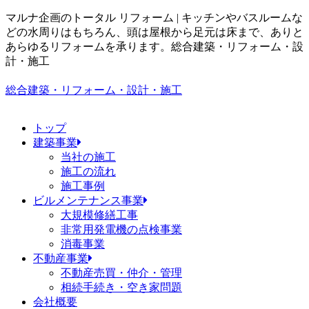
マルナ企画のトータル リフォーム | キッチンやバスルームな
どの水周りはもちろん、頭は屋根から足元は床まで、ありと
あらゆるリフォームを承ります。
総合建築・リフォーム・設
計・施工
総合建築・リフォーム・設計・施工
トップ
建築事業
当社の施工
施工の流れ
施工事例
ビルメンテナンス事業
大規模修繕工事
非常用発電機の点検事業
消毒事業
不動産事業
不動産売買・仲介・管理
相続手続き・空き家問題
会社概要